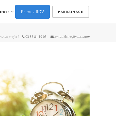
Prenez RDV
nance
PARRAINAGE
ez un projet ?
03 88 81 19 03
contact@strasfinance.com